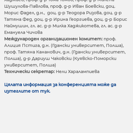
Шушулова-Павлова, проф. д-р Иван Боевски, доц.
Морис Фадел, д.н.,
доц. д-р Теодора Ризова, доц. д-р
Татяна Фед, доц. д-р Ирина Георгиева, доц. д-р Борис
Наймушин, гл. ас. д-р Милка Хаджикотева, гл. ас. д-р
Емануела Чичова
Международен организационен комитет:
проф.
Алиция Пстига, д.н. (Гдански университет, Полша),
проф. Татяна Кананович, д.н. (Гдански университет,
Полша), д-р Дариуш Чаковски (Куявско-Поморски
университет, Полша)
Технически секретар:
Нели Харалампиева
Цялата информация за конференцията може да
изтеглите от тук.