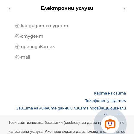
Електронни услуги
ⓔ-кандидат-студент
MOOD
ⓔ-биб
ⓔ-студент
ⓔ-кни
ⓔ-преподавател
ⓔ-trai
ⓔ-mail
Карта на сайта
Телефонен указател
Защита на личните данни и лицата подаващи сигнали
Контакти
Този сайт използва бисквитки (cookies), за да ви предостави по-
качествена услуга. Ако продължите да използвате сайта ни, се
Copyright © 2026 НБУ. Всички права запазени.